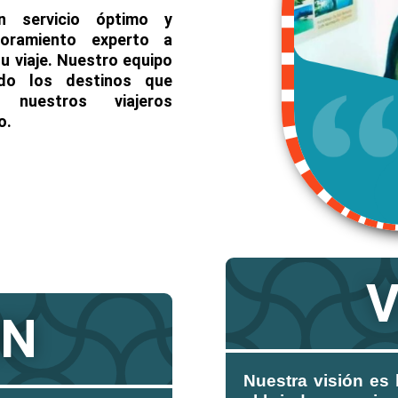
 servicio óptimo y
soramiento experto a
u viaje. Nuestro equipo
do los destinos que
 nuestros viajeros
o.
V
ON
Nuestra visión es 